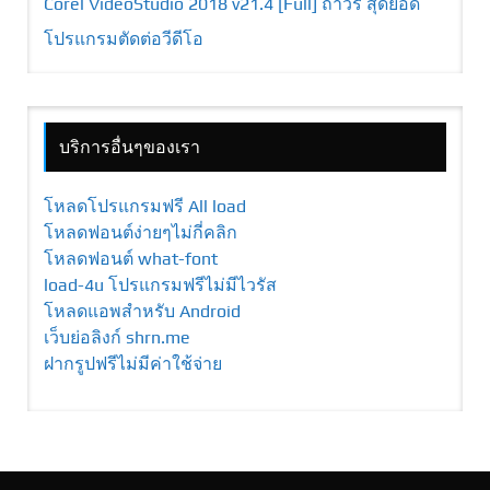
Corel VideoStudio 2018 v21.4 [Full] ถาวร สุดยอด
โปรแกรมตัดต่อวีดีโอ
บริการอื่นๆของเรา
โหลดโปรแกรมฟรี All load
โหลดฟอนต์ง่ายๆไม่กี่คลิก
โหลดฟอนต์ what-font
load-4u โปรแกรมฟรีไม่มีไวรัส
โหลดแอพสำหรับ Android
เว็บย่อลิงก์ shrn.me
ฝากรูปฟรีไม่มีค่าใช้จ่าย