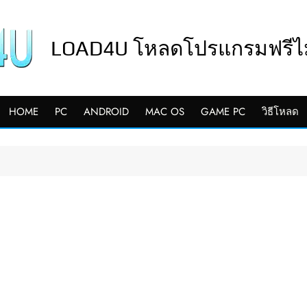
LOAD4U โหลดโปรแกรมฟรีไม่
HOME
PC
ANDROID
MAC OS
GAME PC
วิธีโหลด