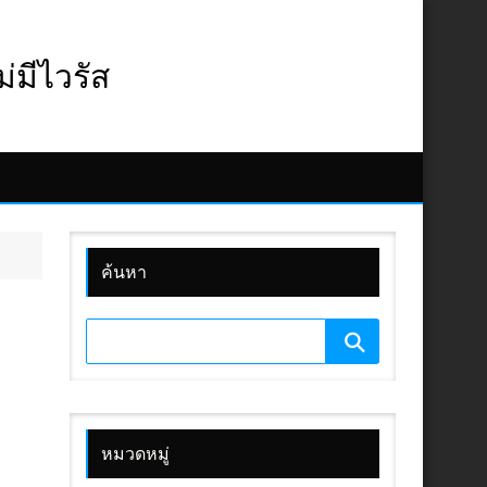
มีไวรัส
ค้นหา
หมวดหมู่