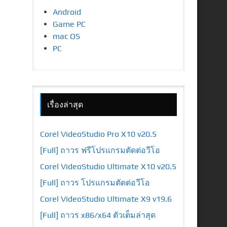
Android
Game PC
mac OS
PC
รี
เรื่องล่าสุด
Corel VideoStudio Pro X10 v20.5
[Full] ถาวร ฟรีโปรแกรมตัดต่อวีโอ
Corel VideoStudio Ultimate X10 v20.5
[Full] ถาวร โปรแกรมตัดต่อวีโอ
Corel VideoStudio Ultimate X9 v19.6
[Full] ถาวร x86/x64 ตัวเต็มล่าสุด