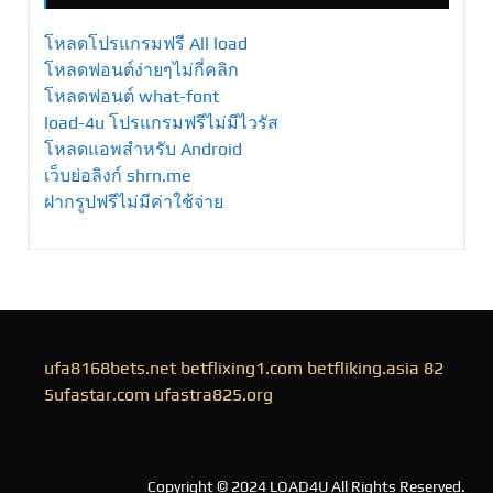
โหลดโปรแกรมฟรี All load
โหลดฟอนต์ง่ายๆไม่กี่คลิก
โหลดฟอนต์ what-font
load-4u โปรแกรมฟรีไม่มีไวรัส
โหลดแอพสำหรับ Android
เว็บย่อลิงก์ shrn.me
ฝากรูปฟรีไม่มีค่าใช้จ่าย
ufa8168bets.net
betflixing1.com
betfliking.asia
82
5ufastar.com
ufastra825.org
Copyright © 2024 LOAD4U All Rights Reserved.