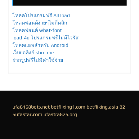
โหลดโปรแกรมฟรี All load
โหลดฟอนต์ง่ายๆไม่กี่คลิก
โหลดฟอนต์ what-font
load-4u โปรแกรมฟรีไม่มีไวรัส
โหลดแอพสำหรับ Android
เว็บย่อลิงก์ shrn.me
ฝากรูปฟรีไม่มีค่าใช้จ่าย
ufa8168bets.net
betflixing1.com
betfliking.asia
82
5ufastar.com
ufastra825.org