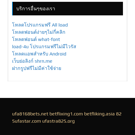
บริการอื่นๆของเรา
โหลดโปรแกรมฟรี All load
โหลดฟอนต์ง่ายๆไม่กี่คลิก
โหลดฟอนต์ what-font
load-4u โปรแกรมฟรีไม่มีไวรัส
โหลดแอพสำหรับ Android
เว็บย่อลิงก์ shrn.me
ฝากรูปฟรีไม่มีค่าใช้จ่าย
ufa8168bets.net
betflixing1.com
betfliking.asia
82
5ufastar.com
ufastra825.org