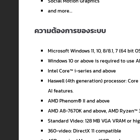
Social Motion Graphics
and more…
ความต้องการของระบบ
Microsoft Windows 11, 10, 8/8.1, 7 (64 bit O
Windows 10 or above is required to use AI
Intel Core™ i-series and above
Haswell (4th generation) processor: Core
AI features.
AMD Phenom® II and above
AMD A8-7670K and above, AMD Ryzen™ 3 1
Standard Video: 128 MB VGA VRAM or hi
360-video: DirectX 11 compatible