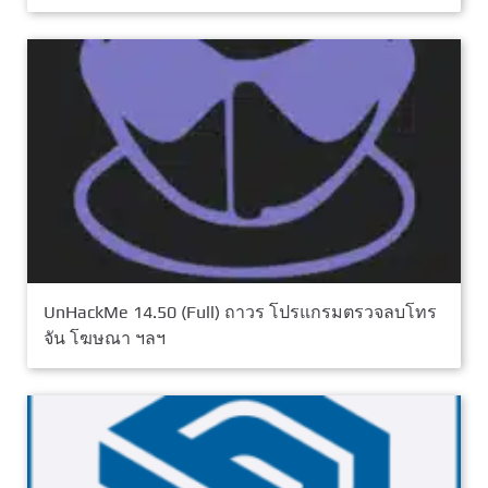
UnHackMe 14.50 (Full) ถาวร โปรแกรมตรวจลบโทร
จัน โฆษณา ฯลฯ