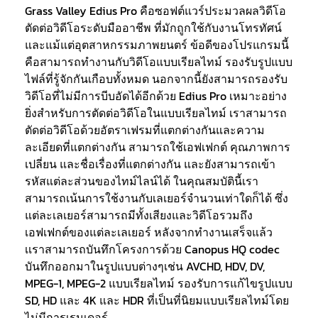
Grass Valley Edius Pro คือซอฟต์แวร์ประมวลผลวิดีโอ
ตัดต่อวิดีโอระดับมืออาชีพ ที่มักถูกใช้กับงานโทรทัศน์
และแม้แต่อุตสาหกรรมภาพยนตร์ ข้อดีของโปรแกรมนี้
คือสามารถทำงานกับวิดีโอแบบเรียลไทม์ รองรับรูปแบบ
ไฟล์ที่รู้จักกันเกือบทั้งหมด นอกจากนี้ยังสามารถรองรับ
วิดีโอที่ไม่มีการบีบอัดได้อีกด้วย Edius Pro เหมาะอย่าง
ยิ่งสำหรับการตัดต่อวิดีโอในแบบเรียลไทม์ เราสามารถ
ตัดต่อวิดีโอด้วยอัตราเฟรมที่แตกต่างกันและความ
ละเอียดที่แตกต่างกัน สามารถใช้เอฟเฟกต์ คุณภาพการ
เปลี่ยน และชื่อเรื่องที่แตกต่างกัน และยังสามารถเข้า
รหัสแต่ละส่วนของไทม์ไลน์ได้ ในคุณสมบัตินี้เรา
สามารถเน้นการใช้งานกับเลเยอร์จำนวนเท่าใดก็ได้ ซึ่ง
แต่ละเลเยอร์สามารถมีทั้งเสียงและวิดีโอรวมถึง
เอฟเฟกต์ของแต่ละเลเยอร์ หลังจากทำงานเสร็จแล้ว
เเราสามารถบันทึกโครงการด้วย Canopus HQ codec
บันทึกออกมาในรูปแบบต่างๆเช่น AVCHD, HDV, DV,
MPEG-1, MPEG-2 แบบเรียลไทม์ รองรับการแก้ไขรูปแบบ
SD, HD และ 4K และ HDR ที่เป็นที่นิยมแบบเรียลไทม์โดย
ไม่มีการเรนเดอร์