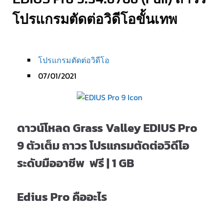
โปรแกรมตัดต่อวิดีโอขั้นเทพ
โปรแกรมตัดต่อวิดีโอ
07/01/2021
ดาวน์โหลด Grass Valley EDIUS Pro
9 ตัวเต็ม ถาวร โปรแกรมตัดต่อวิดีโอ
ระดับมืออาชีพ ฟรี | 1 GB
Edius Pro คืออะไร