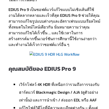
EDIUS Pro 9 เป็นซอฟต์แวร์แก้ไขแบบไม่เชิงเส้นที่ใช้
งานได้หลากหลายและเร็วที่สุด EDIUS Pro 9 ช่วยให้คุณ
สามารถแก้ไขรูปแบบต่างๆและอัตราเฟรมแบบเรียลไทม์
ทั้งหมดในไทม์ไลน์เดียวกัน นั่นหมายความว่าคุณ
สามารถแก้ไขได้เร็วขึ้น … และใช้เวลาในการ
สร้างสรรค์มากขึ้นเวอร์ชันการศึกษานี้ใช้งานง่ายกว่า
และทำงานได้เร็วกว่าซอฟต์แวร์อื่น ๆ
คุณสมบัติของ EDIUS Pro 9
เวิร์กโฟลว์ 4K HDR ที่เหนือกว่ารวมถึงการรองรับ
ฮาร์ดแวร์ Blackmagic Design / AJA (ดูตัวอย่าง
เท่านั้น) และการนำเข้า / ส่งออก EDL หรือ AAF
แก้ไขไฟล์วิดีโอที่มีความละเอียดต่างกัน – ตั้งแต่