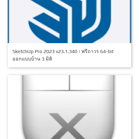
SketchUp Pro 2023 v23.1.340 | ฟรีถาวร 64-bit
ออกแบบบ้าน 3 มิติ