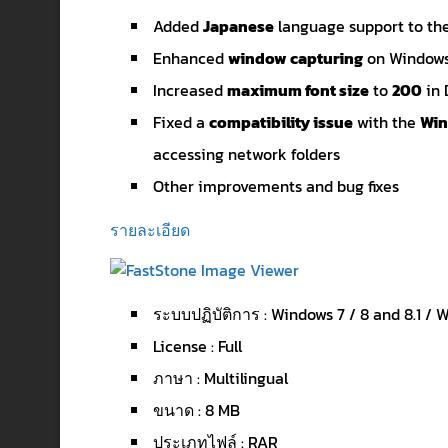
Added
Japanese
language support to the
Enhanced
window capturing
on Windows 
Increased
maximum font size
to
200
in 
Fixed a
compatibility issue
with the
Win
accessing network folders
Other improvements and bug fixes
รายละเอียด
ระบบปฏิบัติการ : Windows 7 / 8 and 8.1 / 
License : Full
ภาษา : Multilingual
ขนาด : 8 MB
ประเภทไฟล์ : RAR