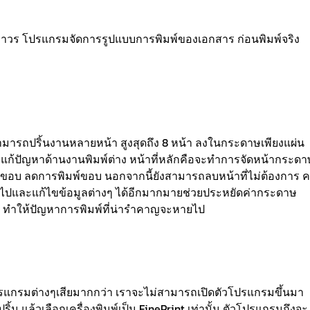
ถาวร โปรแกรมจัดการรูปแบบการพิมพ์ของเอกสาร ก่อนพิมพ์จริง
ารถปริ้นงานหลายหน้า สูงสุดถึง 8 หน้า ลงในกระดาษเพียงแผ่น
ละแก้ปัญหาด้านงานพิมพ์ต่าง หน้าที่หลักคือจะทำการจัดหน้ากระดา
งขอบ ลดการพิมพ์ขอบ นอกจากนี้ยังสามารถลบหน้าที่ไม่ต้องการ ค
ออกไปและแก้ไขข้อมูลต่างๆ ได้อีกมากมายช่วยประหยัดค่ากระดาษ
 ทำให้ปัญหาการพิมพ์ที่น่ารำคาญจะหายไป
ปรแกรมต่างๆเสียมากกว่า เราจะไม่สามารถเปิดตัวโปรแกรมขึ้นมา
ิ้น แล้วเลือกเครื่องพิมพ์เป็น FinePrint เท่านั้น ตัวโปรแกรมถึงจะ