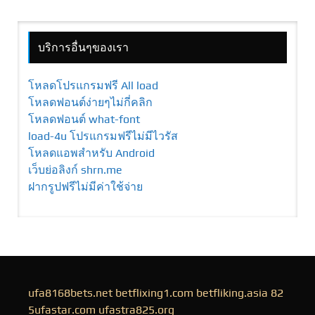
บริการอื่นๆของเรา
โหลดโปรแกรมฟรี All load
โหลดฟอนต์ง่ายๆไม่กี่คลิก
โหลดฟอนต์ what-font
load-4u โปรแกรมฟรีไม่มีไวรัส
โหลดแอพสำหรับ Android
เว็บย่อลิงก์ shrn.me
ฝากรูปฟรีไม่มีค่าใช้จ่าย
ufa8168bets.net
betflixing1.com
betfliking.asia
82
5ufastar.com
ufastra825.org