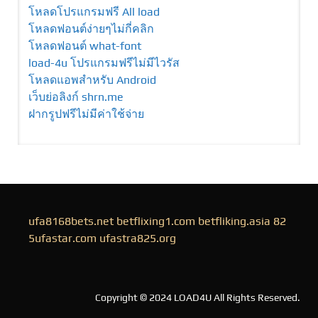
โหลดโปรแกรมฟรี All load
โหลดฟอนต์ง่ายๆไม่กี่คลิก
โหลดฟอนต์ what-font
load-4u โปรแกรมฟรีไม่มีไวรัส
โหลดแอพสำหรับ Android
เว็บย่อลิงก์ shrn.me
ฝากรูปฟรีไม่มีค่าใช้จ่าย
ufa8168bets.net
betflixing1.com
betfliking.asia
82
5ufastar.com
ufastra825.org
Copyright © 2024 LOAD4U All Rights Reserved.