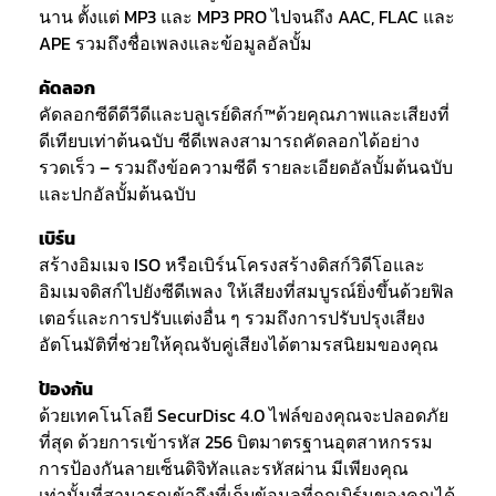
นาน ตั้งแต่ MP3 และ MP3 PRO ไปจนถึง AAC, FLAC และ
APE รวมถึงชื่อเพลงและข้อมูลอัลบั้ม
คัดลอก
คัดลอกซีดีดีวีดีและบลูเรย์ดิสก์™ด้วยคุณภาพและเสียงที่
ดีเทียบเท่าต้นฉบับ ซีดีเพลงสามารถคัดลอกได้อย่าง
รวดเร็ว – รวมถึงข้อความซีดี รายละเอียดอัลบั้มต้นฉบับ
และปกอัลบั้มต้นฉบับ
เบิร์น
สร้างอิมเมจ ISO หรือเบิร์นโครงสร้างดิสก์วิดีโอและ
อิมเมจดิสก์ไปยังซีดีเพลง ให้เสียงที่สมบูรณ์ยิ่งขึ้นด้วยฟิล
เตอร์และการปรับแต่งอื่น ๆ รวมถึงการปรับปรุงเสียง
อัตโนมัติที่ช่วยให้คุณจับคู่เสียงได้ตามรสนิยมของคุณ
ป้องกัน
ด้วยเทคโนโลยี SecurDisc 4.0 ไฟล์ของคุณจะปลอดภัย
ที่สุด ด้วยการเข้ารหัส 256 บิตมาตรฐานอุตสาหกรรม
การป้องกันลายเซ็นดิจิทัลและรหัสผ่าน มีเพียงคุณ
เท่านั้นที่สามารถเข้าถึงที่เก็บข้อมูลที่ถูกเบิร์นของคุณได้