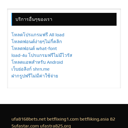
บริการอื่นๆของเรา
โหลดโปรแกรมฟรี All load
โหลดฟอนต์ง่ายๆไม่กี่คลิก
โหลดฟอนต์ what-font
load-4u โปรแกรมฟรีไม่มีไวรัส
โหลดแอพสำหรับ Android
เว็บย่อลิงก์ shrn.me
ฝากรูปฟรีไม่มีค่าใช้จ่าย
ufa8168bets.net
betflixing1.com
betfliking.asia
82
5ufastar.com
ufastra825.org