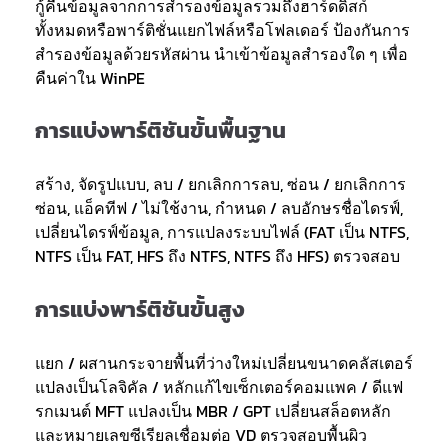
กู้คืนข้อมูลจากการสำรองข้อมูลรวมถึงฮาร์ดดิสก์
ทั้งหมดหรือพาร์ติชั่นแยกไฟล์หรือโฟลเดอร์ ป้องกันการ
สำรองข้อมูลด้วยรหัสผ่าน นำเข้าข้อมูลสำรองใด ๆ เพื่อ
คืนค่าใน WinPE
การแบ่งพาร์ติชันขั้นพื้นฐาน
สร้าง, จัดรูปแบบ, ลบ / ยกเลิกการลบ, ซ่อน / ยกเลิกการ
ซ่อน, แอ็คทีฟ / ไม่ใช้งาน, กำหนด / ลบอักษรชื่อไดรฟ์,
เปลี่ยนไดรฟ์ข้อมูล, การแปลงระบบไฟล์ (FAT เป็น NTFS,
NTFS เป็น FAT, HFS ถึง NTFS, NTFS ถึง HFS) ตรวจสอบ
การแบ่งพาร์ติชันขั้นสูง
แยก / ผสานกระจายพื้นที่ว่างใหม่เปลี่ยนขนาดคลัสเตอร์
แปลงเป็นโลจิคัล / หลักแก้ไขเซ็กเตอร์คอมแพค / ดีแฟ
รกเมนต์ MFT แปลงเป็น MBR / GPT เปลี่ยนสล็อตหลัก
และหมายเลขซีเรียลเชื่อมต่อ VD ตรวจสอบพื้นผิว