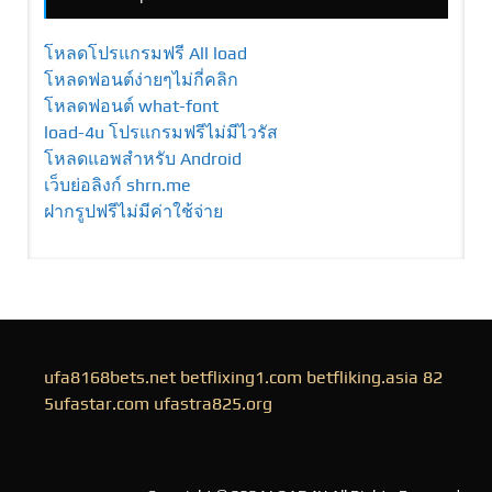
โหลดโปรแกรมฟรี All load
โหลดฟอนต์ง่ายๆไม่กี่คลิก
โหลดฟอนต์ what-font
load-4u โปรแกรมฟรีไม่มีไวรัส
โหลดแอพสำหรับ Android
เว็บย่อลิงก์ shrn.me
ฝากรูปฟรีไม่มีค่าใช้จ่าย
ufa8168bets.net
betflixing1.com
betfliking.asia
82
5ufastar.com
ufastra825.org