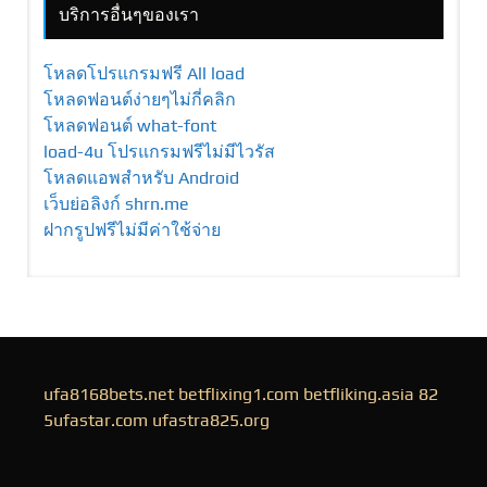
บริการอื่นๆของเรา
โหลดโปรแกรมฟรี All load
โหลดฟอนต์ง่ายๆไม่กี่คลิก
โหลดฟอนต์ what-font
load-4u โปรแกรมฟรีไม่มีไวรัส
โหลดแอพสำหรับ Android
เว็บย่อลิงก์ shrn.me
ฝากรูปฟรีไม่มีค่าใช้จ่าย
ufa8168bets.net
betflixing1.com
betfliking.asia
82
5ufastar.com
ufastra825.org