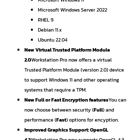
Microsoft Windows Server 2022
RHEL 9
Debian 11.x
Ubuntu 22.04
New Virtual Trusted Platform Module
2.0
Workstation Pro now offers a virtual
Trusted Platform Module (version 2.0) device
to support Windows 11 and other operating
systems that require a TPM.
New Full or Fast Encryption features
You can
now choose between security (
Full
) and
performance (
Fast
) options for encyption.
Improved Graphics Support: OpenGL
4.3
Workstation Pro now supports OpenGL 4.3