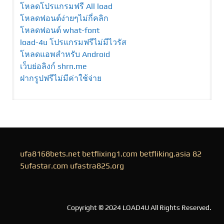
โหลดโปรแกรมฟรี All load
โหลดฟอนต์ง่ายๆไม่กี่คลิก
โหลดฟอนต์ what-font
load-4u โปรแกรมฟรีไม่มีไวรัส
โหลดแอพสำหรับ Android
เว็บย่อลิงก์ shrn.me
ฝากรูปฟรีไม่มีค่าใช้จ่าย
ufa8168bets.net
betflixing1.com
betfliking.asia
82
5ufastar.com
ufastra825.org
Copyright © 2024 LOAD4U All Rights Reserved.