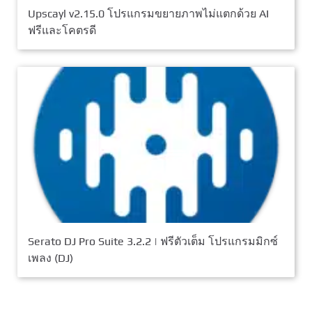
Upscayl v2.15.0 โปรแกรมขยายภาพไม่แตกด้วย AI
ฟรีและโคตรดี
Serato DJ Pro Suite 3.2.2 | ฟรีตัวเต็ม โปรแกรมมิกซ์
เพลง (DJ)