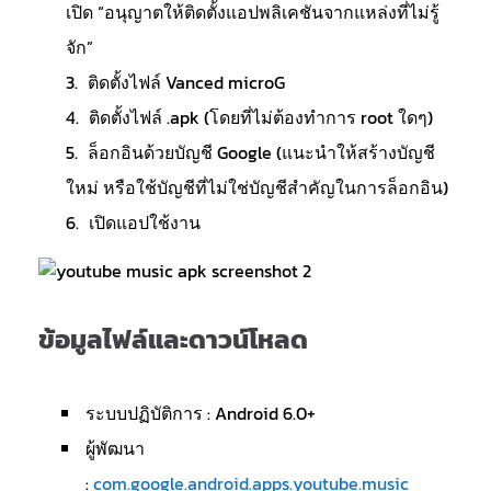
เปิด “อนุญาตให้ติดตั้งแอปพลิเคชันจากแหล่งที่ไม่รู้
จัก”
ติดตั้งไฟล์ Vanced microG
ติดตั้งไฟล์ .apk (โดยที่ไม่ต้องทำการ root ใดๆ)
ล็อกอินด้วยบัญชี Google (แนะนำให้สร้างบัญชี
ใหม่ หรือใช้บัญชีที่ไม่ใช่บัญชีสำคัญในการล็อกอิน)
เปิดแอปใช้งาน
ข้อมูลไฟล์และดาวน์โหลด
ระบบปฏิบัติการ : Android 6.0+
ผู้พัฒนา
:
com.google.android.apps.youtube.music