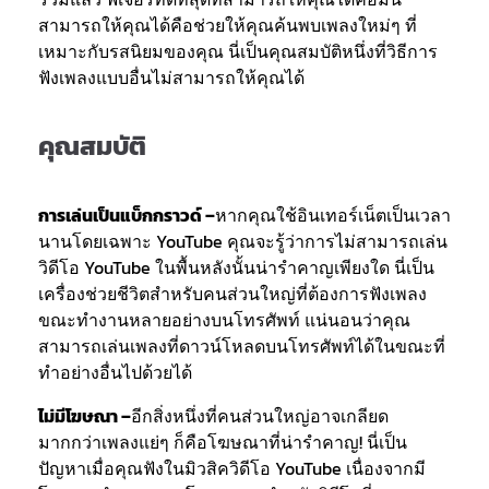
สามารถให้คุณได้คือช่วยให้คุณค้นพบเพลงใหม่ๆ ที่
เหมาะกับรสนิยมของคุณ นี่เป็นคุณสมบัติหนึ่งที่วิธีการ
ฟังเพลงแบบอื่นไม่สามารถให้คุณได้
คุณสมบัติ
การเล่นเป็นแบ็กกราวด์ –
หากคุณใช้อินเทอร์เน็ตเป็นเวลา
นานโดยเฉพาะ YouTube คุณจะรู้ว่าการไม่สามารถเล่น
วิดีโอ YouTube ในพื้นหลังนั้นน่ารำคาญเพียงใด นี่เป็น
เครื่องช่วยชีวิตสำหรับคนส่วนใหญ่ที่ต้องการฟังเพลง
ขณะทำงานหลายอย่างบนโทรศัพท์ แน่นอนว่าคุณ
สามารถเล่นเพลงที่ดาวน์โหลดบนโทรศัพท์ได้ในขณะที่
ทำอย่างอื่นไปด้วยได้
ไม่มีโฆษณา –
อีกสิ่งหนึ่งที่คนส่วนใหญ่อาจเกลียด
มากกว่าเพลงแย่ๆ ก็คือโฆษณาที่น่ารำคาญ! นี่เป็น
ปัญหาเมื่อคุณฟังในมิวสิควิดีโอ YouTube เนื่องจากมี