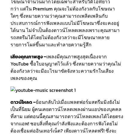
โฆษณาจำนวนมากโดยเฉพาะสำหรับวิดีโอที่ยาว
กว่า แต่ใน Premium คุณจะไม่ต้องกังวลกับโฆษณา
ใดๆ ซึ่งหมายความว่าคุณสามารถเพลิดเพลินกับ
ประสบการณ์การฟังเพลงแบบไม่มีโฆษณาซึ่งจะคงอยู่
ได้นาน ไม่จำเป็นต้องดาวน์โหลดเพลงเพราะคุณสามา
รถสตรีมได้โดยไม่ต้องกังวลว่าจะมีโฆษณาหลาย
รายการโผล่ขึ้นมาและทำลายความรู้สึก
เสียงคุณภาพสูง –
เพลงมีคุณภาพสูงสุดเนื่องจาก
YouTube ซื้อใบอนุญาตไว้แล้ว ซึ่งหมายความว่าคุณไม่
ต้องกังวลว่าจะมีอะไรมาขัดจังหวะความรักในเสียง
เพลงของคุณ
ดาวน์โหลด –
ย้อนกลับไปเมื่อแพลตฟอร์มสตรีมมิงยังไม่
เป็นที่นิยม ผู้คนเคยดาวน์โหลดเพลงผ่านแอปของบุคคล
ที่สาม แต่ตอนนี้คุณสามารถดาวน์โหลดเพลงได้โดยตรง
จากแอพ! ชอบสิ่งที่คุณกำลังฟังและต้องการฟังโดยไม่
ต้องเชื่อมต่ออินเทอร์เน็ต? เพียงดาวน์โหลดฟรี! ซึ่งจะ