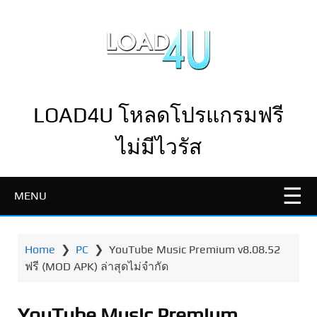
LOAD4U โหลดโปรแกรมฟรี
ไม่มีไวรัส
MENU
Home
❯
PC
❯
YouTube Music Premium v8.08.52
ฟรี (MOD APK) ล่าสุดไม่จำกัด
YouTube Music Premium