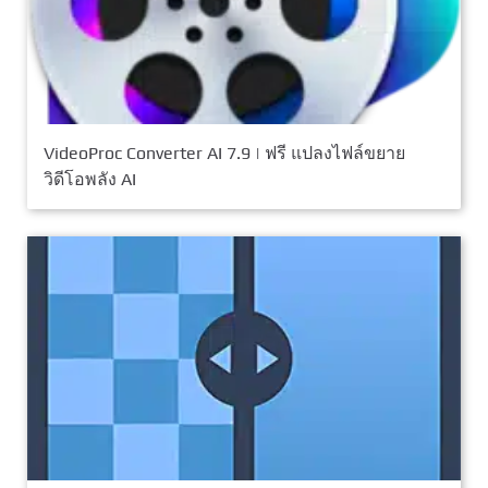
VideoProc Converter AI 7.9 | ฟรี แปลงไฟล์ขยาย
วิดีโอพลัง AI