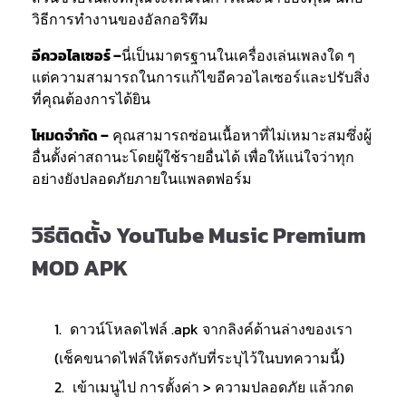
วิธีการทำงานของอัลกอริทึม
อีควอไลเซอร์ –
นี่เป็นมาตรฐานในเครื่องเล่นเพลงใด ๆ
แต่ความสามารถในการแก้ไขอีควอไลเซอร์และปรับสิ่ง
ที่คุณต้องการได้ยิน
โหมดจำกัด –
คุณสามารถซ่อนเนื้อหาที่ไม่เหมาะสมซึ่งผู้
อื่นตั้งค่าสถานะโดยผู้ใช้รายอื่นได้ เพื่อให้แน่ใจว่าทุก
อย่างยังปลอดภัยภายในแพลตฟอร์ม
วิธีติดตั้ง YouTube Music Premium
MOD APK
ดาวน์โหลดไฟล์ .apk จากลิงค์ด้านล่างของเรา
(เช็คขนาดไฟล์ให้ตรงกับที่ระบุไว้ในบทความนี้)
เข้าเมนูไป การตั้งค่า > ความปลอดภัย แล้วกด