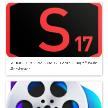
SOUND FORGE Pro Suite 17.0.2.109 (Full) ฟรี ตัดต่อ
เสียงทำเพลง