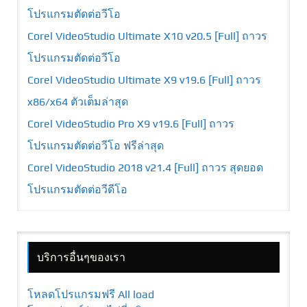
โปรแกรมตัดต่อวีโอ
Corel VideoStudio Ultimate X10 v20.5 [Full] ถาวร
โปรแกรมตัดต่อวีโอ
Corel VideoStudio Ultimate X9 v19.6 [Full] ถาวร
x86/x64 ตัวเต็มล่าสุด
Corel VideoStudio Pro X9 v19.6 [Full] ถาวร
โปรแกรมตัดต่อวีโอ ฟรีล่าสุด
Corel VideoStudio 2018 v21.4 [Full] ถาวร สุดยอด
โปรแกรมตัดต่อวีดีโอ
บริการอื่นๆของเรา
โหลดโปรแกรมฟรี All load