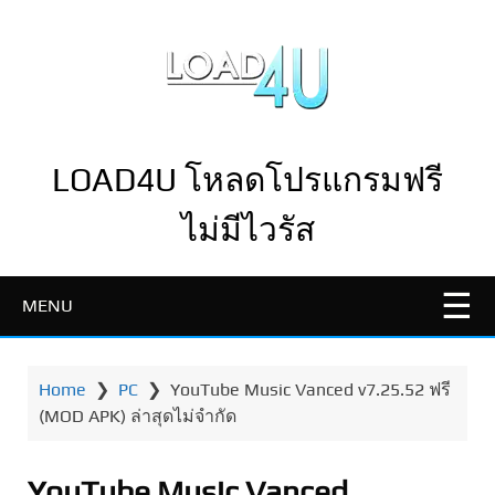
LOAD4U โหลดโปรแกรมฟรี
ไม่มีไวรัส
MENU
Home
❯
PC
❯
YouTube Music Vanced v7.25.52 ฟรี
(MOD APK) ล่าสุดไม่จำกัด
YouTube Music Vanced