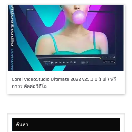
Corel VideoStudio Ultimate 2022 v25.3.0 (Full) ฟรี
ถาวร ตัดต่อวิดีโอ
ค้นหา