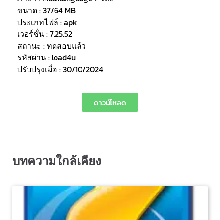
ขนาด : 37/64 MB
ประเภทไฟล์ : apk
เวอร์ชั่น : 7.25.52
สถานะ : ทดสอบแล้ว
รหัสผ่าน : load4u
ปรับปรุงเมื่อ : 30/10/2024
ดาวน์โหลด
บทความใกล้เคียง