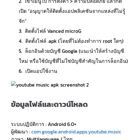
เข้าเมนูไป การตั้งค่า > ความปลอดภัย แล้วกด
เปิด “อนุญาตให้ติดตั้งแอปพลิเคชันจากแหล่งที่ไม่รู้
จัก”
ติดตั้งไฟล์ Vanced microG
ติดตั้งไฟล์ .apk (โดยที่ไม่ต้องทำการ root ใดๆ)
ล็อกอินด้วยบัญชี Google (แนะนำให้สร้างบัญชี
ใหม่ หรือใช้บัญชีที่ไม่ใช่บัญชีสำคัญในการล็อกอิน)
เปิดแอปใช้งาน
ข้อมูลไฟล์และดาวน์โหลด
ระบบปฏิบัติการ : Android 6.0+
ผู้พัฒนา :
com.google.android.apps.youtube.music
ภาษา : Multilanguage / ไทย