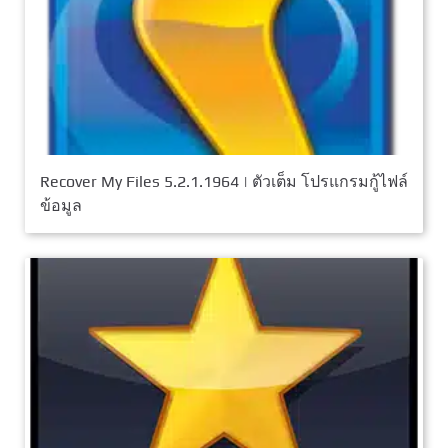
Recover My Files 5.2.1.1964 | ตัวเต็ม โปรแกรมกู้ไฟล์
ข้อมูล