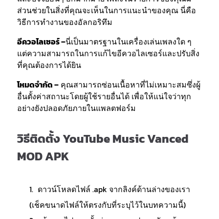
ส่วนช่วยในสิ่งที่คุณจะเห็นในการแนะนำของคุณ นี่คือ
วิธีการทำงานของอัลกอริทึม
อีควอไลเซอร์ –
นี่เป็นมาตรฐานในเครื่องเล่นเพลงใด ๆ
แต่ความสามารถในการแก้ไขอีควอไลเซอร์และปรับสิ่ง
ที่คุณต้องการได้ยิน
โหมดจำกัด –
คุณสามารถซ่อนเนื้อหาที่ไม่เหมาะสมซึ่งผู้
อื่นตั้งค่าสถานะโดยผู้ใช้รายอื่นได้ เพื่อให้แน่ใจว่าทุก
อย่างยังปลอดภัยภายในแพลตฟอร์ม
วิธีติดตั้ง YouTube Music Vanced
MOD APK
ดาวน์โหลดไฟล์ .apk จากลิงค์ด้านล่างของเรา
(เช็คขนาดไฟล์ให้ตรงกับที่ระบุไว้ในบทความนี้)