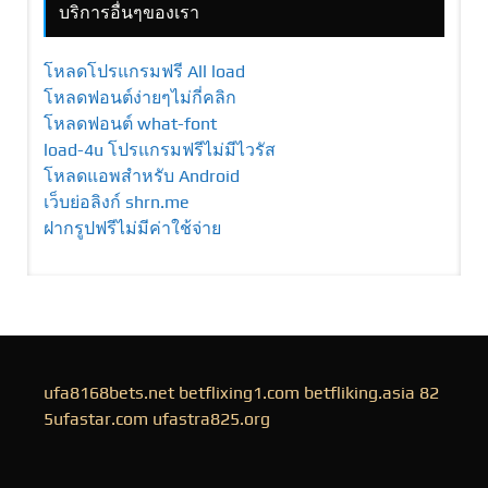
บริการอื่นๆของเรา
โหลดโปรแกรมฟรี All load
โหลดฟอนต์ง่ายๆไม่กี่คลิก
โหลดฟอนต์ what-font
load-4u โปรแกรมฟรีไม่มีไวรัส
โหลดแอพสำหรับ Android
เว็บย่อลิงก์ shrn.me
ฝากรูปฟรีไม่มีค่าใช้จ่าย
ufa8168bets.net
betflixing1.com
betfliking.asia
82
5ufastar.com
ufastra825.org