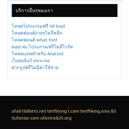
บริการอื่นๆของเรา
โหลดโปรแกรมฟรี All load
โหลดฟอนต์ง่ายๆไม่กี่คลิก
โหลดฟอนต์ what-font
load-4u โปรแกรมฟรีไม่มีไวรัส
โหลดแอพสำหรับ Android
เว็บย่อลิงก์ shrn.me
ฝากรูปฟรีไม่มีค่าใช้จ่าย
ufa8168bets.net
betflixing1.com
betfliking.asia
82
5ufastar.com
ufastra825.org