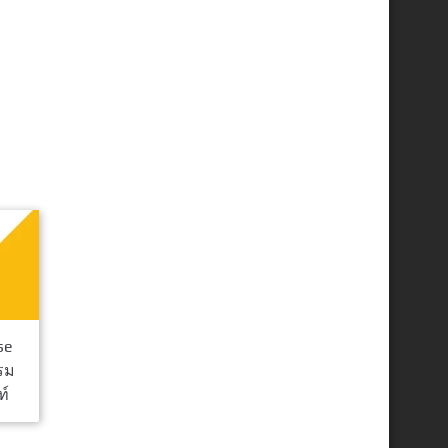
se
กรม
ท์