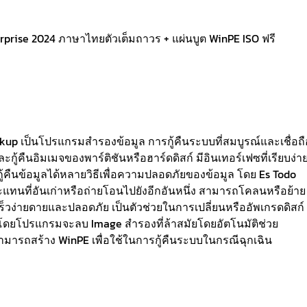
rise 2024 ภาษาไทยตัวเต็มถาวร + แผ่นบูต WinPE ISO ฟรี
kup เป็นโปรแกรมสำรองข้อมูล การกู้คืนระบบที่สมบูรณ์และเชื่อถื
ู้คืนอิมเมจของพาร์ติชันหรือฮาร์ดดิสก์ มีอินเทอร์เฟซที่เรียบง่า
้คืนข้อมูลได้หลายวิธีเพื่อความปลอดภัยของข้อมูล โดย Es Todo
จะแทนที่อันเก่าหรือถ่ายโอนไปยังอีกอันหนึ่ง สามารถโคลนหรือย้าย
เร็วง่ายดายและปลอดภัย เป็นตัวช่วยในการเปลี่ยนหรืออัพเกรดดิสก์
โดยโปรแกรมจะลบ Image สำรองที่ล้าสมัยโดยอัตโนมัติช่วย
FI สามารถสร้าง WinPE เพื่อใช้ในการกู้คืนระบบในกรณีฉุกเฉิน