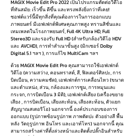
MAGIX Movie Edit Pro 2022 เป็นโปรแกรมตัดต่อวิดีโอ
ที่ทันสมัย: เร็วขึ้น ดีขึ้น และทรงพลังยิ่งกว่าที่เคย!
ซอฟต์แวร์นี้มีทุกสิ่งที่คุณต้องการในการออกแบบ
ภาพยนตร์ มีเอฟเฟกต์พิเศษคุณภาพสูง ทรานสิชั่นและ
เทมเพลตในโรงภาพยนตร์, Full 4K Ultra HD, Full
Stereo3D และรองรับ Full HD (สำหรับกล้องวิดีโอ HDV
และ AVCHD), การทำสำเนาขั้นสูง (มิกเซอร์ Dolby
Digital 5.1 ฯลฯ ), การแก้ไข MultiCam ฯลฯ
ด้วย MAGIX Movie Edit Pro คุณสามารถใช้เอฟเฟกต์
วิดีโอ (ความสว่าง, คอนทราสต์, สี, ฟิลเตอร์ศิลปะ, การ
บิดเบือน, ความคมชัด), เอฟเฟกต์การเคลื่อนไหว (ขนาด
และตำแหน่ง, ส่วน, กล้องและการซูม, การหมุนและ
กระจก, การบิดเบือน 3 มิติ), เอฟเฟกต์เสียง (เครื่องขยาย
เสียง , การบิดเบือน, เสียงสะท้อน, เสียงสะท้อน, ตัวแยก
สัญญาณสเตอริโอ) นอกจากนี้ องค์ประกอบของการ
ออกแบบ (รูปภาพซ้อนรูปภาพ ภาพตัดปะ ตัวอย่างสี พื้น
หลัง วัตถุรูปภาพ อินโทร และเอาท์โทร) นอกจากนี้ คุณ
สามารถสร้างค่าที่ตั้งล่วงหน้าและติดตั้งปลั๊กอินสำหรับ