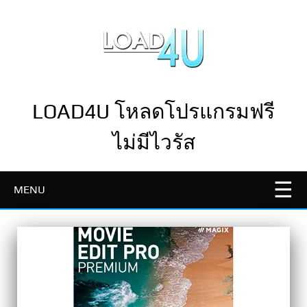
S
k
i
p
t
o
m
LOAD4U โหลดโปรแกรมฟรี
a
ไม่มีไวรัส
i
n
c
o
MENU
n
t
e
n
t