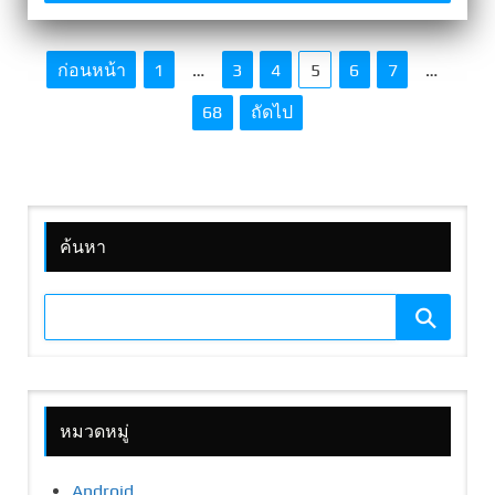
P
ก่อนหน้า
1
…
3
4
5
6
7
…
o
68
ถัดไป
s
t
s
p
a
ค้นหา
g
i
n
a
t
i
o
หมวดหมู่
n
Android